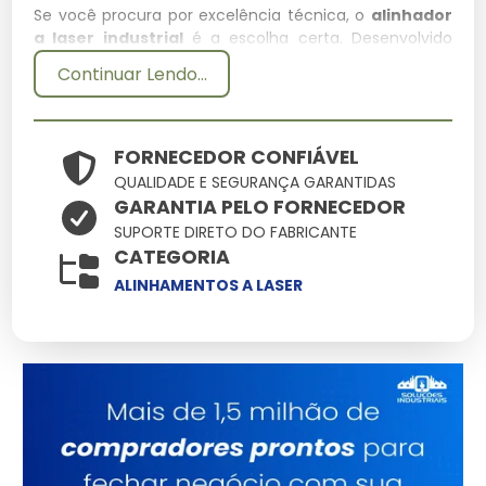
Se você procura por excelência técnica, o
alinhador
a laser industrial
é a escolha certa. Desenvolvido
para suportar condições extremas, este item integra
Continuar Lendo...
nosso catálogo como uma das soluções mais
confiáveis para profissionais exigentes.
Especificações Técnicas
FORNECEDOR CONFIÁVEL
QUALIDADE E SEGURANÇA GARANTIDAS
GARANTIA PELO FORNECEDOR
Atributo
Detalhes
SUPORTE DIRETO DO FABRICANTE
Ligas metálicas
CATEGORIA
Componentes
tratadas contra
ALINHAMENTOS A LASER
corrosão
Otimizado para baixo
Eficiência
consumo e alto
ganho
Produto com garantia
Origem
de procedência e
suporte
Consultoria