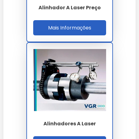
Nossas soluções passam por rigorosos controles,
garantindo performance superior às alternativas
Alinhador A Laser Preço
comuns.
A versatilidade de
alinhador a laser industrial
Mais Informações
permite aplicação em diversos setores, mantendo a
integridade esperada por nossos clientes.
Nossa equipe técnica está à disposição para sanar
dúvidas sobre a melhor forma de implementar o
alinhador a laser industrial no seu fluxo de trabalho.
Ao nos escolher, você opta por um parceiro que
entende a importância crítica do alinhador a laser
industrial para o sucesso do seu projeto.
A manutenção preventiva de
alinhador a laser
industrial
prolonga a vida útil e evita paradas
desnecessárias na sua linha de produção.
Investir em
alinhador a laser industrial
é investir na
Alinhadores A Laser
continuidade da sua operação com alto padrão de
qualidade.