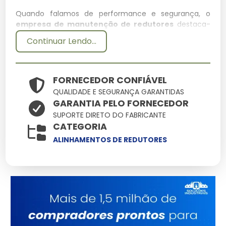
Quando falamos de performance e segurança, o
empresa de manutenção de redutores
destaca-
se como um componente essencial na infraestrutura
Continuar Lendo...
moderna. Entender suas aplicações e diferenciais
técnicos permite uma escolha muito mais assertiva
para seus desafios cotidianos.
FORNECEDOR CONFIÁVEL
Especificações Técnicas
QUALIDADE E SEGURANÇA GARANTIDAS
GARANTIA PELO FORNECEDOR
Atributo
Detalhes
SUPORTE DIRETO DO FABRICANTE
CATEGORIA
Polímeros estruturais
Material
de alta densidade
ALINHAMENTOS DE REDUTORES
Conformidade total
Normas
com padrões de
segurança
Tratamento de
Acabamento
proteção UV
integrado