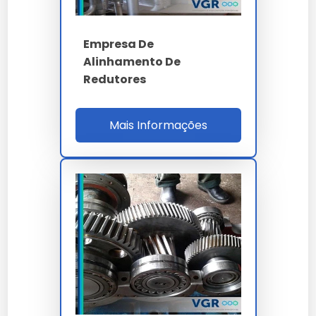
Nossas soluções passam por rigorosos controles,
garantindo performance superior às alternativas
Empresa De
comuns.
Alinhamento De
Lembramos que o uso de
empresa de manutenção
Redutores
de redutores
em desacordo com as normas
técnicas pode comprometer a segurança. Consulte
sempre nossa equipe técnica.
Mais Informações
Ao nos escolher, você opta por um parceiro que
entende a importância crítica do empresa de
manutenção de redutores para o sucesso do seu
projeto.
A manutenção preventiva de
empresa de
manutenção de redutores
prolonga a vida útil e
evita paradas desnecessárias na sua linha de
produção.
A versatilidade de
empresa de manutenção de
redutores
permite aplicação em diversos setores,
mantendo a integridade esperada por nossos clientes.