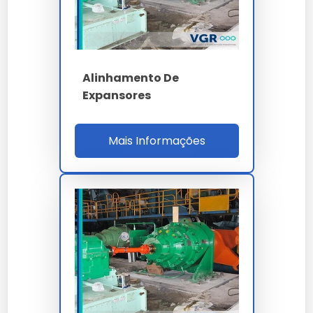
Como solicitar uma proposta
em larga escala?
Para demandas industriais de alinhamento de
Alinhamento De
separadores de óleo, basta encaminhar sua
necessidade via formulário no site para nossa equipe.
Expansores
Qual o diferencial de
Mais Informações
alinhamento de separadores de
óleo em nossa empresa?
Nossas soluções passam por rigorosos controles,
garantindo performance superior às alternativas
comuns.
Existe garantia para
alinhamento de separadores de