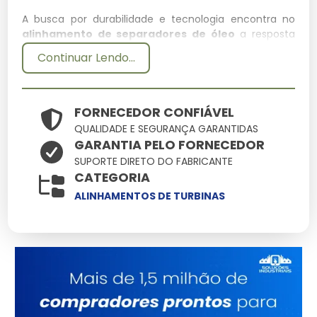
A busca por durabilidade e tecnologia encontra no
alinhamento de separadores de óleo
a resposta
ideal para demandas rigorosas. Aqui você encontra o
Continuar Lendo...
suporte técnico necessário para que o uso de
alinhamento de separadores de óleo resulte em
ganho de produtividade e redução de custos
operacionais.
FORNECEDOR CONFIÁVEL
QUALIDADE E SEGURANÇA GARANTIDAS
Especificações Técnicas
GARANTIA PELO FORNECEDOR
SUPORTE DIRETO DO FABRICANTE
Atributo
Detalhes
CATEGORIA
Engenharia de ponta
ALINHAMENTOS DE TURBINAS
Tecnologia
focada em
durabilidade
Alta tolerância a
Resistência
impactos e variações
Ergonomia pensada
Manuseio
na facilidade