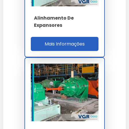
óleo?
Alinhamento De
Sim, todos os nossos modelos de alinhamento de
separadores de óleo contam com garantia de fábrica
Expansores
e suporte técnico especializado.
Investir em
alinhamento de separadores de óleo
é
Mais Informações
investir na continuidade da sua operação com alto
padrão de qualidade.
Nossa equipe técnica está à disposição para sanar
dúvidas sobre a melhor forma de implementar o
alinhamento de separadores de óleo no seu fluxo de
trabalho.
Cada
alinhamento de separadores de óleo
entregue por nossa empresa carrega anos de
pesquisa e desenvolvimento focado em eficiência
real.
Ao nos escolher, você opta por um parceiro que
entende a importância crítica do alinhamento de