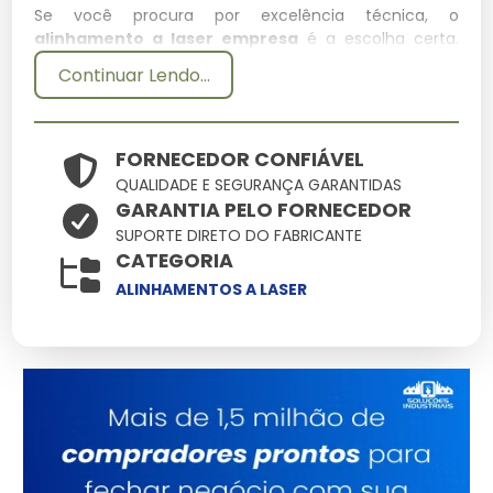
Se você procura por excelência técnica, o
alinhamento a laser empresa
é a escolha certa.
Desenvolvido para suportar condições extremas, este
Continuar Lendo...
item integra nosso catálogo como uma das soluções
mais confiáveis para profissionais exigentes.
Especificações Técnicas
FORNECEDOR CONFIÁVEL
QUALIDADE E SEGURANÇA GARANTIDAS
GARANTIA PELO FORNECEDOR
Atributo
Detalhes
SUPORTE DIRETO DO FABRICANTE
Ligas metálicas
CATEGORIA
Componentes
tratadas contra
ALINHAMENTOS A LASER
corrosão
Otimizado para baixo
Eficiência
consumo e alto
ganho
Produto com garantia
Origem
de procedência e
suporte
Consultoria