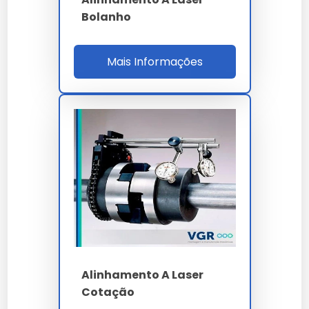
desnecessárias na sua linha de produção.
Bolanho
Investir em
alinhamento a laser empresa
é investir
na continuidade da sua operação com alto padrão de
qualidade.
Mais Informações
Ao nos escolher, você opta por um parceiro que
entende a importância crítica do alinhamento a laser
empresa para o sucesso do seu projeto.
Nossa equipe técnica está à disposição para sanar
dúvidas sobre a melhor forma de implementar o
alinhamento a laser empresa no seu fluxo de trabalho.
Lembramos que o uso de
alinhamento a laser
empresa
em desacordo com as normas técnicas
pode comprometer a segurança. Consulte sempre
nossa equipe técnica.
A durabilidade do alinhamento a laser empresa é um
dos seus maiores diferenciais, garantindo que o seu
Alinhamento A Laser
investimento tenha um retorno sólido ao longo do
Cotação
tempo.