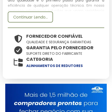
alta qualidade é o primeiro passo para garantir a
eficiência de qualquer operação técnica. Em nossa
empresa, priorizamos soluções que unam resistência
e precisão, assegurando que cada detalhe do seu
Continuar Lendo...
projeto seja atendido com o que há de mais moderno
no mercado.
FORNECEDOR CONFIÁVEL
Especificações Técnicas
QUALIDADE E SEGURANÇA GARANTIDAS
GARANTIA PELO FORNECEDOR
Atributo
Detalhes
SUPORTE DIRETO DO FABRICANTE
Polímeros estruturais
CATEGORIA
Material
de alta densidade
ALINHAMENTOS DE REDUTORES
Conformidade total
Normas
com padrões de
segurança
Tratamento de
Acabamento
proteção UV
integrado
Consultoria
Suporte