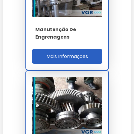
Para demandas industriais de manutenção de eixos,
basta encaminhar sua necessidade via formulário no
site para nossa equipe.
Manutenção De
Engrenagens
Qual o diferencial de
manutenção de eixos em nossa
Mais Informações
empresa?
Nossas soluções passam por rigorosos controles,
garantindo performance superior às alternativas
comuns.
Existe garantia para
manutenção de eixos?
Sim, todos os nossos modelos de manutenção de