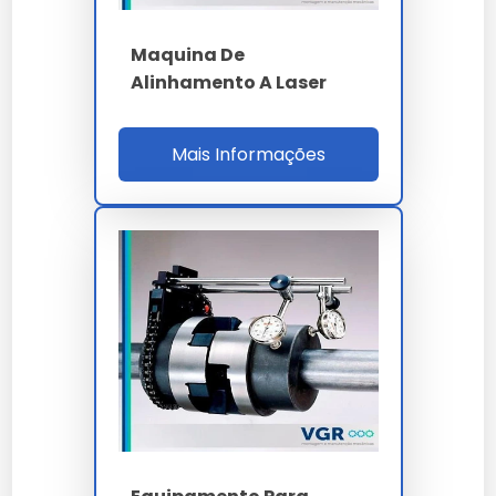
entende a importância crítica do maquina
alinhamento para o sucesso do seu projeto.
Maquina De
Alinhamento A Laser
A versatilidade de
maquina alinhamento
permite
aplicação em diversos setores, mantendo a
integridade esperada por nossos clientes.
Mais Informações
Cada
maquina alinhamento
entregue por nossa
empresa carrega anos de pesquisa e
desenvolvimento focado em eficiência real.
A durabilidade do maquina alinhamento é um dos
seus maiores diferenciais, garantindo que o seu
investimento tenha um retorno sólido ao longo do
tempo.
Nossa equipe técnica está à disposição para sanar
dúvidas sobre a melhor forma de implementar o
maquina alinhamento no seu fluxo de trabalho.
Lembramos que o uso de
maquina alinhamento
em
desacordo com as normas técnicas pode
comprometer a segurança. Consulte sempre nossa