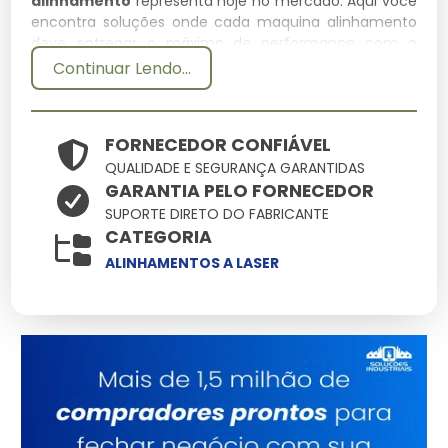
alinhamento
representa hoje no mercado. Aqui você
encontra soluções onde cada maquina alinhamento
deve entregar o máximo de performance com o
mínimo de manutenção, otimizando seu tempo e
Continuar Lendo...
recursos.
Especificações Técnicas
FORNECEDOR CONFIÁVEL
QUALIDADE E SEGURANÇA GARANTIDAS
Atributo
Detalhes
GARANTIA PELO FORNECEDOR
Engenharia de ponta
SUPORTE DIRETO DO FABRICANTE
Tecnologia
focada em
CATEGORIA
durabilidade
ALINHAMENTOS A LASER
Alta tolerância a
Resistência
impactos e variações
Ergonomia pensada
Manuseio
na facilidade
operacional
Consultoria
Suporte
Especializada