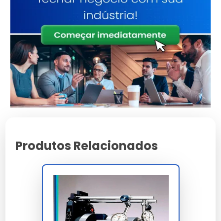
Características e Benefícios
Qualidade validada pelos maiores especialistas do
setor.
Desenvolvido com foco total na sustentabilidade
ambiental.
Alta adaptabilidade a diferentes exigências e normas
técnicas.
Suporte comercial direto para demandas em escala
industrial.
Economia gerada pela alta vida útil do componente
técnico.
Produtos Relacionados
Preço e Orçamento
A definição de valores para
maquina alinhamento
leva em conta a complexidade técnica e o volume da
sua necessidade. Trabalhamos com propostas
personalizadas para garantir o melhor custo-benefício
em cada projeto.