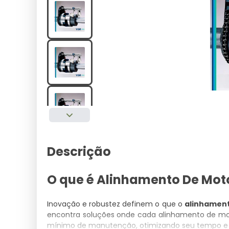
Descrição
O que é Alinhamento De Moto
Inovação e robustez definem o que o
alinhament
encontra soluções onde cada alinhamento de mo
mínimo de manutenção, otimizando seu tempo e 