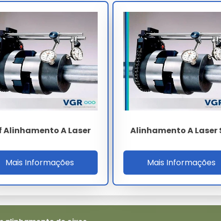
otores a laser
leva em conta a complexidade técnica e o
ostas personalizadas para garantir o melhor custo-benefício
De Motores A Laser
 realize a aquisição através de canais oficiais e fornecedores
completo na escolha do alinhamento de motores a laser ideal
f Alinhamento A Laser
Alinhamento A Laser 
rga escala?
Mais Informações
Mais Informações
res a laser, basta encaminhar sua necessidade via formulário
inhamento de motores a laser?