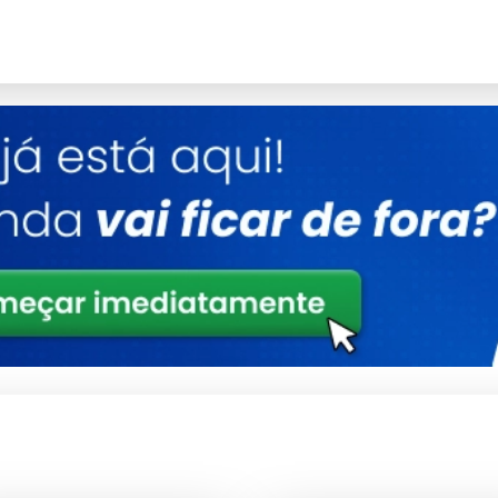
Detalhes
Ligas metálicas tratadas contra corrosão
Otimizado para baixo consumo e alto ganho
Produto com garantia de procedência e
suporte
Consultoria Especializada
e técnico.
nvestidor.
amadas no sistema.
ambiental.
 industrial.