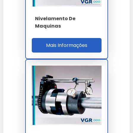
nivelamento de maquinas
industriais em nossa empresa?
Nivelamento De
Maquinas
Nossas soluções passam por rigorosos controles,
garantindo performance superior às alternativas
comuns.
Mais Informações
Ao nos escolher, você opta por um parceiro que
entende a importância crítica do nivelamento de
maquinas industriais para o sucesso do seu projeto.
A manutenção preventiva de
nivelamento de
maquinas industriais
prolonga a vida útil e evita
paradas desnecessárias na sua linha de produção.
Investir em
nivelamento de maquinas industriais
é
investir na continuidade da sua operação com alto
padrão de qualidade.
Lembramos que o uso de
nivelamento de maquinas
industriais
em desacordo com as normas técnicas
pode comprometer a segurança. Consulte sempre