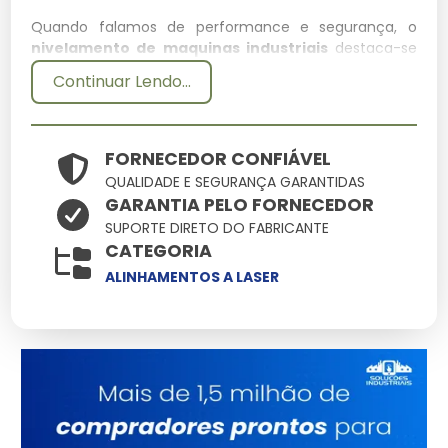
Quando falamos de performance e segurança, o
nivelamento de maquinas industriais
destaca-se
como um componente essencial na infraestrutura
Continuar Lendo...
moderna. Entender suas aplicações e diferenciais
técnicos permite uma escolha muito mais assertiva
para seus desafios cotidianos.
FORNECEDOR CONFIÁVEL
Especificações Técnicas
QUALIDADE E SEGURANÇA GARANTIDAS
GARANTIA PELO FORNECEDOR
Atributo
Detalhes
SUPORTE DIRETO DO FABRICANTE
CATEGORIA
Ligas metálicas
Componentes
tratadas contra
ALINHAMENTOS A LASER
corrosão
Otimizado para baixo
Eficiência
consumo e alto
ganho
Produto com garantia
Origem
de procedência e