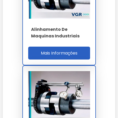
Como garantir a durabilidade de
nivelamento de maquinas
industriais?
Alinhamento De
Maquinas Industriais
A conservação depende de boas práticas de
armazenamento e uso conforme a ficha técnica
oficial fornecida por nossa empresa.
Mais Informações
Como solicitar uma proposta
em larga escala?
Para demandas industriais de nivelamento de
maquinas industriais, basta encaminhar sua
necessidade via formulário no site para nossa equipe.
Qual o diferencial de