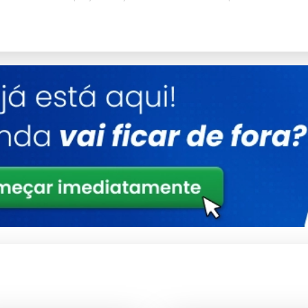
o Redutores De Velocidade
seriedade com que trata o fornecimento de
manutenção
selecionados criteriosamente para garantir que você tenha em
Detalhes
Ligas metálicas tratadas contra corrosão
Otimizado para baixo consumo e alto ganho
Produto com garantia de procedência e
suporte
Consultoria Especializada