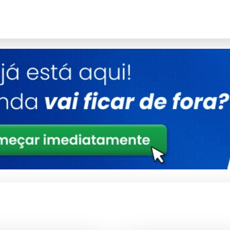
Detalhes
Polímeros estruturais de alta densidade
Conformidade total com padrões de
segurança
Tratamento de proteção UV integrado
Consultoria Especializada
aste precoce.
mas técnicas.
periódica.
e técnico.
amadas no sistema.