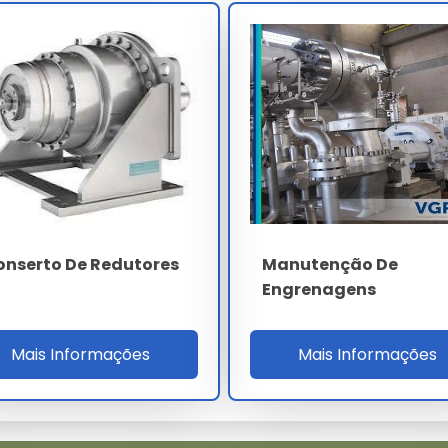
eixos
leva em conta a complexidade técnica e o volume da
sonalizadas para garantir o melhor custo-benefício em cada
o De Eixos
 realize a aquisição através de canais oficiais e fornecedores
ompleto na escolha do endireitamento de eixos ideal para sua
onserto De Redutores
Manutenção De
Engrenagens
rga escala?
Mais Informações
Mais Informações
ixos, basta encaminhar sua necessidade via formulário no site
direitamento de eixos?