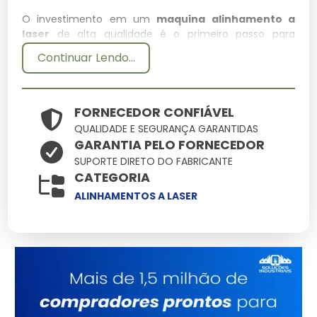
O investimento em um
maquina alinhamento a
laser
de alta qualidade é o primeiro passo para
garantir a eficiência de qualquer operação técnica.
Continuar Lendo...
Em nossa empresa, priorizamos soluções que unam
resistência e precisão, assegurando que cada detalhe
do seu projeto seja atendido com o que há de mais
moderno no mercado.
FORNECEDOR CONFIÁVEL
QUALIDADE E SEGURANÇA GARANTIDAS
Especificações Técnicas
GARANTIA PELO FORNECEDOR
SUPORTE DIRETO DO FABRICANTE
Atributo
Detalhes
CATEGORIA
Engenharia de ponta
ALINHAMENTOS A LASER
Tecnologia
focada em
durabilidade
Alta tolerância a
Resistência
impactos e variações
Ergonomia pensada
Manuseio
na facilidade