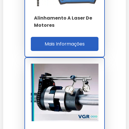
empresa?
Alinhamento A Laser De
Nossas soluções passam por rigorosos controles,
Motores
garantindo performance superior às alternativas
comuns.
Investir em
alinhamento a laser de máquinas
Mais Informações
rotativas
é investir na continuidade da sua operação
com alto padrão de qualidade.
A versatilidade de
alinhamento a laser de
máquinas rotativas
permite aplicação em diversos
setores, mantendo a integridade esperada por nossos
clientes.
Nossa equipe técnica está à disposição para sanar
dúvidas sobre a melhor forma de implementar o
alinhamento a laser de máquinas rotativas no seu
fluxo de trabalho.
A manutenção preventiva de
alinhamento a laser
de máquinas rotativas
prolonga a vida útil e evita