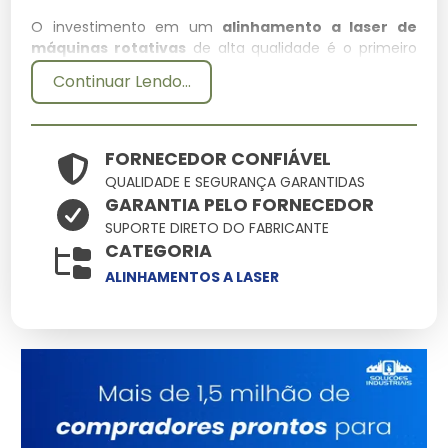
O investimento em um
alinhamento a laser de
máquinas rotativas
de alta qualidade é o primeiro
passo para garantir a eficiência de qualquer operação
Continuar Lendo...
técnica. Em nossa empresa, priorizamos soluções que
unam resistência e precisão, assegurando que cada
detalhe do seu projeto seja atendido com o que há de
mais moderno no mercado.
FORNECEDOR CONFIÁVEL
QUALIDADE E SEGURANÇA GARANTIDAS
Especificações Técnicas
GARANTIA PELO FORNECEDOR
SUPORTE DIRETO DO FABRICANTE
Atributo
Detalhes
CATEGORIA
Estrutura reforçada
ALINHAMENTOS A LASER
Base Técnica
para uso contínuo
Validado sob
Certificação
rigorosos testes de
qualidade
Design versátil para
Aplicação
múltiplos cenários