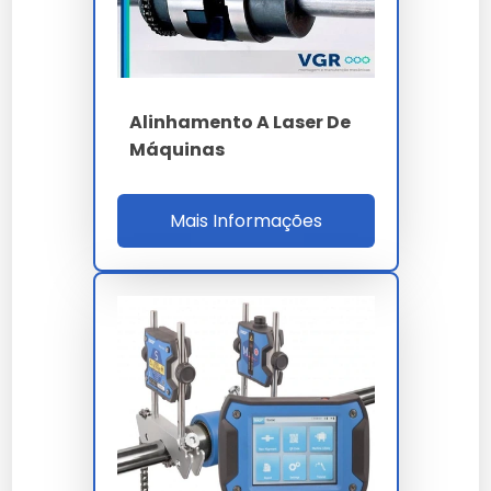
máquinas rotativas?
A conservação depende de boas práticas de
armazenamento e uso conforme a ficha técnica
oficial fornecida por nossa empresa.
Alinhamento A Laser De
Máquinas
Existe garantia para
alinhamento a laser de
Mais Informações
máquinas rotativas?
Sim, todos os nossos modelos de alinhamento a laser
de máquinas rotativas contam com garantia de
fábrica e suporte técnico especializado.
Qual o diferencial de
alinhamento a laser de
máquinas rotativas em nossa