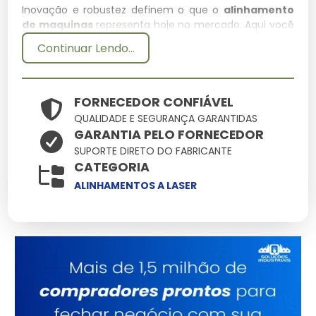
Inovação e robustez definem o que o
alinhamento
de maquinas
representa hoje no mercado. Aqui você
encontra soluções onde cada alinhamento de
Continuar Lendo...
maquinas deve entregar o máximo de performance
com o mínimo de manutenção, otimizando seu
tempo e recursos.
FORNECEDOR CONFIÁVEL
Especificações Técnicas
QUALIDADE E SEGURANÇA GARANTIDAS
GARANTIA PELO FORNECEDOR
Atributo
Detalhes
SUPORTE DIRETO DO FABRICANTE
CATEGORIA
Estrutura reforçada
Base Técnica
para uso contínuo
ALINHAMENTOS A LASER
Validado sob
Certificação
rigorosos testes de
qualidade
Design versátil para
Aplicação
múltiplos cenários
Consultoria
Suporte
Especializada