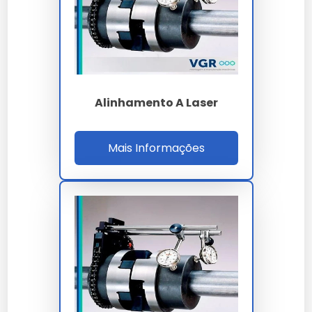
A definição de valores para
alinhamento de
maquinas
leva em conta a complexidade técnica e o
volume da sua necessidade. Trabalhamos com
propostas personalizadas para garantir o melhor
custo-benefício em cada projeto.
Onde Comprar Alinhamento De
Alinhamento A Laser
Maquinas
Mais Informações
Para garantir a procedência e qualidade técnica,
realize a aquisição através de canais oficiais e
fornecedores especializados. Nossa empresa oferece
suporte completo na escolha do alinhamento de
maquinas ideal para sua aplicação.
Perguntas Frequentes
Como solicitar uma proposta
em larga escala?