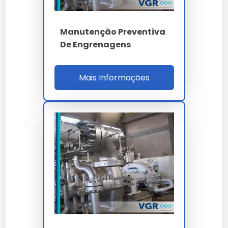
engrenagens
em desacordo com as normas
técnicas pode comprometer a segurança. Consulte
sempre nossa equipe técnica.
Manutenção Preventiva
De Engrenagens
A durabilidade do manutenção das engrenagens é um
dos seus maiores diferenciais, garantindo que o seu
investimento tenha um retorno sólido ao longo do
Mais Informações
tempo.
Cada
manutenção das engrenagens
entregue por
nossa empresa carrega anos de pesquisa e
desenvolvimento focado em eficiência real.
Investir em
manutenção das engrenagens
é
investir na continuidade da sua operação com alto
padrão de qualidade.
A manutenção preventiva de
manutenção das
engrenagens
prolonga a vida útil e evita paradas
desnecessárias na sua linha de produção.
Ao nos escolher, você opta por um parceiro que
entende a importância crítica do manutenção das