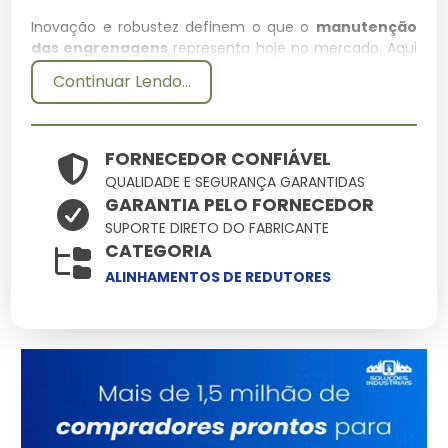
Inovação e robustez definem o que o
manutenção
das engrenagens
representa hoje no mercado. Aqui
você encontra soluções onde cada manutenção das
Continuar Lendo...
engrenagens deve entregar o máximo de
performance com o mínimo de manutenção,
otimizando seu tempo e recursos.
FORNECEDOR CONFIÁVEL
Especificações Técnicas
QUALIDADE E SEGURANÇA GARANTIDAS
GARANTIA PELO FORNECEDOR
Atributo
Detalhes
SUPORTE DIRETO DO FABRICANTE
CATEGORIA
Ligas metálicas
Componentes
tratadas contra
ALINHAMENTOS DE REDUTORES
corrosão
Otimizado para baixo
Eficiência
consumo e alto
ganho
Produto com garantia
Origem
de procedência e