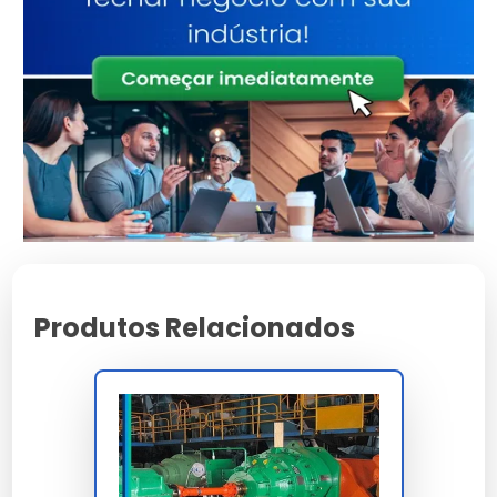
Polímeros estruturais
Material
de alta densidade
Conformidade total
Normas
com padrões de
segurança
Tratamento de
Acabamento
proteção UV
integrado
Consultoria
Suporte
Especializada
Características e Benefícios
Produtos Relacionados
Redução comprovada de manutenções não
programadas no sistema.
Suporte comercial direto para demandas em escala
industrial.
Garantia estendida para garantir tranquilidade ao
investidor.
Design moderno que facilita a inspeção e limpeza