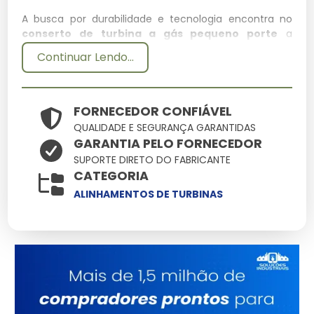
A busca por durabilidade e tecnologia encontra no
conserto de turbina a gás pequeno porte
a
resposta ideal para demandas rigorosas. Aqui você
Continuar Lendo...
encontra o suporte técnico necessário para que o uso
de conserto de turbina a gás pequeno porte resulte
em ganho de produtividade e redução de custos
operacionais.
FORNECEDOR CONFIÁVEL
QUALIDADE E SEGURANÇA GARANTIDAS
Especificações Técnicas
GARANTIA PELO FORNECEDOR
SUPORTE DIRETO DO FABRICANTE
Atributo
Detalhes
CATEGORIA
Ligas metálicas
ALINHAMENTOS DE TURBINAS
Componentes
tratadas contra
corrosão
Otimizado para baixo
Eficiência
consumo e alto
ganho
Produto com garantia