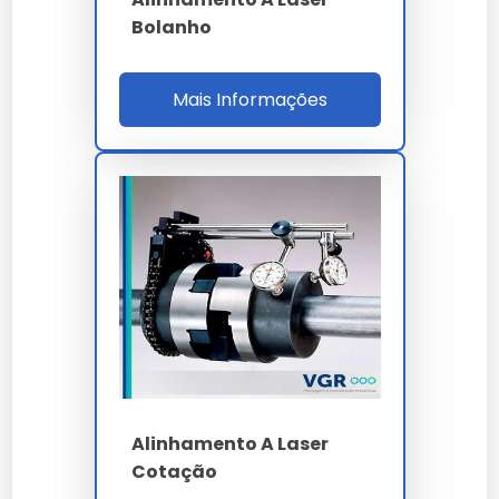
Bolanho
Lembramos que o uso de
alinhamento a laser orçar
em desacordo com as normas técnicas pode
comprometer a segurança. Consulte sempre nossa
Mais Informações
equipe técnica.
A manutenção preventiva de
alinhamento a laser
orçar
prolonga a vida útil e evita paradas
desnecessárias na sua linha de produção.
Investir em
alinhamento a laser orçar
é investir na
continuidade da sua operação com alto padrão de
qualidade.
Nossa equipe técnica está à disposição para sanar
dúvidas sobre a melhor forma de implementar o
alinhamento a laser orçar no seu fluxo de trabalho.
Cada
alinhamento a laser orçar
entregue por nossa
empresa carrega anos de pesquisa e
Alinhamento A Laser
desenvolvimento focado em eficiência real.
Cotação
A durabilidade do alinhamento a laser orçar é um dos