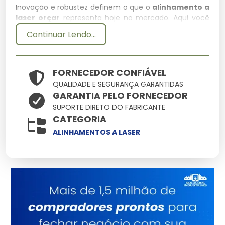
Inovação e robustez definem o que o
alinhamento a
laser orçar
representa hoje no mercado. Aqui você
encontra soluções onde cada alinhamento a laser
Continuar Lendo...
orçar deve entregar o máximo de performance com
o mínimo de manutenção, otimizando seu tempo e
recursos.
FORNECEDOR CONFIÁVEL
Especificações Técnicas
QUALIDADE E SEGURANÇA GARANTIDAS
GARANTIA PELO FORNECEDOR
Atributo
Detalhes
SUPORTE DIRETO DO FABRICANTE
CATEGORIA
Engenharia de ponta
Tecnologia
focada em
ALINHAMENTOS A LASER
durabilidade
Alta tolerância a
Resistência
impactos e variações
Ergonomia pensada
Manuseio
na facilidade
operacional
Consultoria