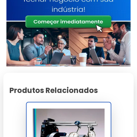
Tecnologia
focada em
durabilidade
Alta tolerância a
Resistência
impactos e variações
Ergonomia pensada
Manuseio
na facilidade
operacional
Consultoria
Suporte
Especializada
Características e Benefícios
Produtos Relacionados
Máxima proteção contra agentes externos e desgaste
precoce.
Redução comprovada de manutenções não
programadas no sistema.
Suporte comercial direto para demandas em escala
industrial.
Design moderno que facilita a inspeção e limpeza