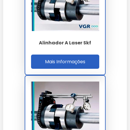
periódica.
Economia gerada pela alta vida útil do componente
técnico.
Qualidade validada pelos maiores especialistas do
setor.
Facilidade de instalação e integração em sistemas
complexos.
Alinhador A Laser Skf
Preço e Orçamento
Mais Informações
A definição de valores para
alinhador a laser preço
leva em conta a complexidade técnica e o volume da
sua necessidade. Trabalhamos com propostas
personalizadas para garantir o melhor custo-benefício
em cada projeto.
Onde Comprar Alinhador A Laser
Preço
Para garantir a procedência e qualidade técnica,