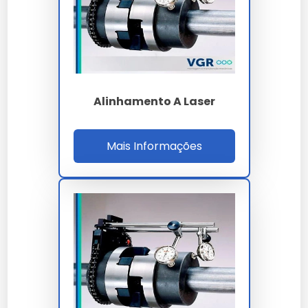
Onde Comprar Alinhamento A
Laser Sp
Para garantir a procedência e qualidade técnica,
realize a aquisição através de canais oficiais e
Alinhamento A Laser
fornecedores especializados. Nossa empresa oferece
suporte completo na escolha do alinhamento a laser
sp ideal para sua aplicação.
Mais Informações
Perguntas Frequentes
Como solicitar uma proposta
em larga escala?
Para demandas industriais de alinhamento a laser sp,
basta encaminhar sua necessidade via formulário no
site para nossa equipe.