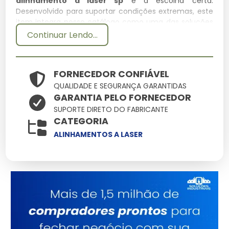
alinhamento a laser sp
é a escolha certa.
Desenvolvido para suportar condições extremas, este
item integra nosso catálogo como uma das soluções
mais confiáveis para profissionais exigentes.
Continuar Lendo...
Especificações Técnicas
FORNECEDOR CONFIÁVEL
Atributo
Detalhes
QUALIDADE E SEGURANÇA GARANTIDAS
Ligas metálicas
GARANTIA PELO FORNECEDOR
Componentes
tratadas contra
SUPORTE DIRETO DO FABRICANTE
corrosão
CATEGORIA
Otimizado para baixo
ALINHAMENTOS A LASER
Eficiência
consumo e alto
ganho
Produto com garantia
Origem
de procedência e
suporte
Consultoria
Suporte
Especializada