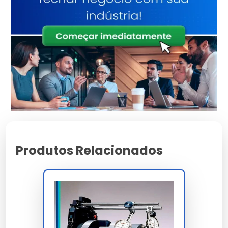
Características e Benefícios
Qualidade validada pelos maiores especialistas do
setor.
Alta adaptabilidade a diferentes exigências e normas
técnicas.
Redução comprovada de manutenções não
programadas no sistema.
Suporte comercial direto para demandas em escala
industrial.
Desenvolvido com foco total na sustentabilidade
ambiental.
Produtos Relacionados
Preço e Orçamento
A definição de valores para
alinhamento a laser sp
leva em conta a complexidade técnica e o volume da
sua necessidade. Trabalhamos com propostas
personalizadas para garantir o melhor custo-benefício
em cada projeto.