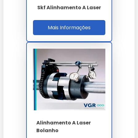
alinhamento a laser sp no seu fluxo de trabalho.
Skf Alinhamento A Laser
Ao nos escolher, você opta por um parceiro que
entende a importância crítica do alinhamento a laser
sp para o sucesso do seu projeto.
Mais Informações
Cada
alinhamento a laser sp
entregue por nossa
empresa carrega anos de pesquisa e
desenvolvimento focado em eficiência real.
A manutenção preventiva de
alinhamento a laser
sp
prolonga a vida útil e evita paradas desnecessárias
na sua linha de produção.
A versatilidade de
alinhamento a laser sp
permite
aplicação em diversos setores, mantendo a
integridade esperada por nossos clientes.
Investir em
alinhamento a laser sp
é investir na
continuidade da sua operação com alto padrão de
qualidade.
Alinhamento A Laser
Lembramos que o uso de
alinhamento a laser sp
Bolanho
em desacordo com as normas técnicas pode