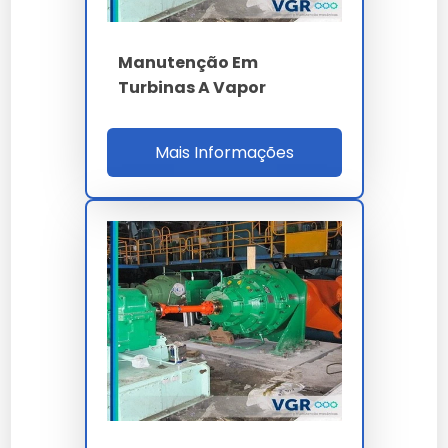
Como garantir a durabilidade de
manutenção de turbinas a gás?
Manutenção Em
Turbinas A Vapor
A conservação depende de boas práticas de
armazenamento e uso conforme a ficha técnica
oficial fornecida por nossa empresa.
Mais Informações
Existe garantia para
manutenção de turbinas a gás?
Sim, todos os nossos modelos de manutenção de
turbinas a gás contam com garantia de fábrica e
suporte técnico especializado.
A versatilidade de
manutenção de turbinas a gás
permite aplicação em diversos setores, mantendo a
integridade esperada por nossos clientes.
Nossa equipe técnica está à disposição para sanar
dúvidas sobre a melhor forma de implementar o