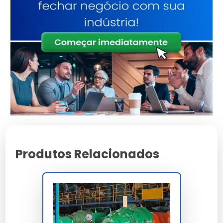
Atributo
Detalhes
Ligas metálicas
Componentes
tratadas contra
corrosão
Otimizado para baixo
Eficiência
consumo e alto
ganho
Produto com garantia
Origem
de procedência e
suporte
Consultoria
Suporte
Especializada
Produtos Relacionados
Características e Benefícios
Economia gerada pela alta vida útil do componente
técnico.
Redução comprovada de manutenções não
programadas no sistema.