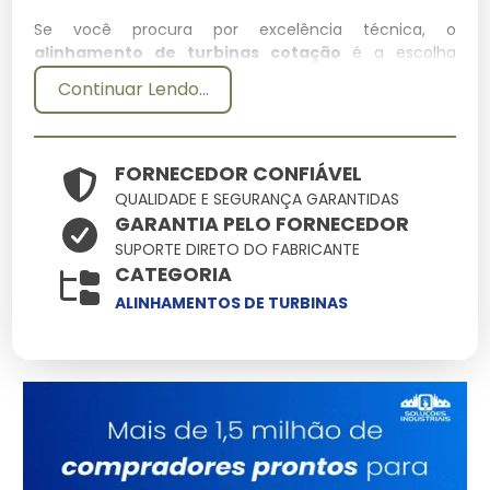
Se você procura por excelência técnica, o
alinhamento de turbinas cotação
é a escolha
certa. Desenvolvido para suportar condições
Continuar Lendo...
extremas, este item integra nosso catálogo como
uma das soluções mais confiáveis para profissionais
exigentes.
FORNECEDOR CONFIÁVEL
Por que escolher Alinhamento
QUALIDADE E SEGURANÇA GARANTIDAS
GARANTIA PELO FORNECEDOR
De Turbinas Cotação conosco?
SUPORTE DIRETO DO FABRICANTE
CATEGORIA
Nossa empresa se destaca no mercado pela
ALINHAMENTOS DE TURBINAS
seriedade com que trata o fornecimento de
alinhamento de turbinas cotação
. Nossos produtos
são selecionados criteriosamente para garantir que
você tenha em mãos uma ferramenta de alta
confiabilidade.
Especificações Técnicas