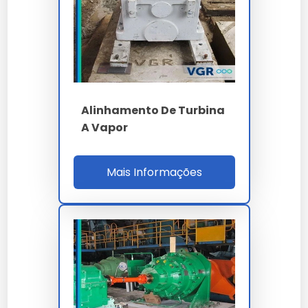
Suporte comercial direto para demandas em escala
industrial.
Alta adaptabilidade a diferentes exigências e normas
técnicas.
Preço e Orçamento
Alinhamento De Turbina
A definição de valores para
alinhamento de
turbinas cotação
leva em conta a complexidade
A Vapor
técnica e o volume da sua necessidade. Trabalhamos
com propostas personalizadas para garantir o melhor
custo-benefício em cada projeto.
Mais Informações
Onde Comprar Alinhamento De
Turbinas Cotação
Para garantir a procedência e qualidade técnica,
realize a aquisição através de canais oficiais e
fornecedores especializados. Nossa empresa oferece
suporte completo na escolha do alinhamento de