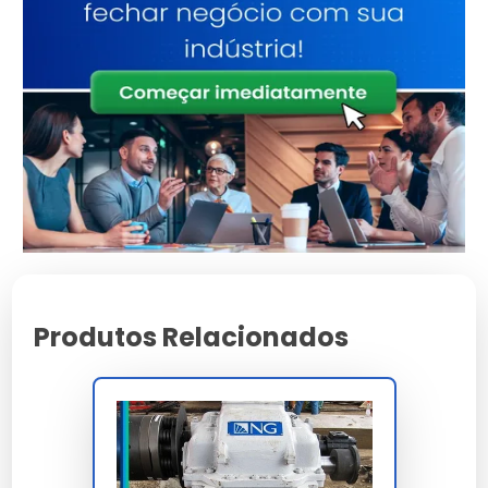
Atributo
Detalhes
Estrutura reforçada
Base Técnica
para uso contínuo
Validado sob
Certificação
rigorosos testes de
qualidade
Design versátil para
Aplicação
múltiplos cenários
Consultoria
Suporte
Especializada
Características e Benefícios
Produtos Relacionados
Facilidade de instalação e integração em sistemas
complexos.
Garantia estendida para garantir tranquilidade ao
investidor.
Design moderno que facilita a inspeção e limpeza
periódica.