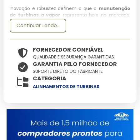
Inovação e robustez definem o que o
manutenção
de turbinas a vapor
representa hoje no mercado.
Aqui você encontra soluções onde cada manutenção
Continuar Lendo...
de turbinas a vapor deve entregar o máximo de
performance com o mínimo de manutenção,
otimizando seu tempo e recursos.
FORNECEDOR CONFIÁVEL
Especificações Técnicas
QUALIDADE E SEGURANÇA GARANTIDAS
GARANTIA PELO FORNECEDOR
Atributo
Detalhes
SUPORTE DIRETO DO FABRICANTE
CATEGORIA
Engenharia de ponta
Tecnologia
focada em
ALINHAMENTOS DE TURBINAS
durabilidade
Alta tolerância a
Resistência
impactos e variações
Ergonomia pensada
Manuseio
na facilidade
operacional