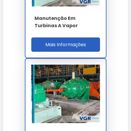
A conservação depende de boas práticas de
Manutenção Em
armazenamento e uso conforme a ficha técnica
oficial fornecida por nossa empresa.
Turbinas A Vapor
Investir em
manutenção de turbinas a vapor
é
investir na continuidade da sua operação com alto
Mais Informações
padrão de qualidade.
Cada
manutenção de turbinas a vapor
entregue
por nossa empresa carrega anos de pesquisa e
desenvolvimento focado em eficiência real.
A manutenção preventiva de
manutenção de
turbinas a vapor
prolonga a vida útil e evita paradas
desnecessárias na sua linha de produção.
Lembramos que o uso de
manutenção de turbinas
a vapor
em desacordo com as normas técnicas
pode comprometer a segurança. Consulte sempre
nossa equipe técnica.