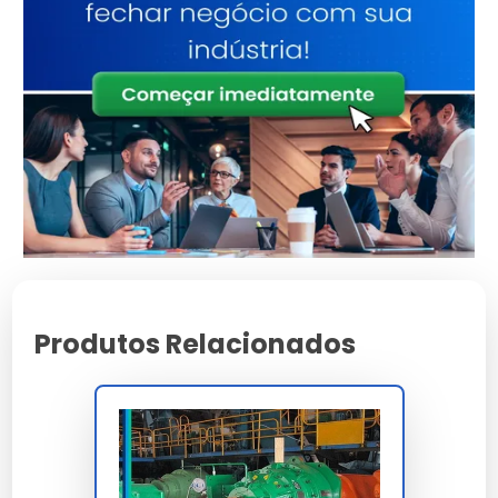
Engenharia de ponta
Tecnologia
focada em
durabilidade
Alta tolerância a
Resistência
impactos e variações
Ergonomia pensada
Manuseio
na facilidade
operacional
Consultoria
Suporte
Especializada
Características e Benefícios
Produtos Relacionados
Desenvolvido com foco total na sustentabilidade
ambiental.
Máxima proteção contra agentes externos e desgaste
precoce.
Suporte comercial direto para demandas em escala
industrial.