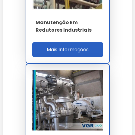
integridade esperada por nossos clientes.
Cada
manutenção em redutores
entregue por
nossa empresa carrega anos de pesquisa e
Manutenção Em
desenvolvimento focado em eficiência real.
Redutores Industriais
A durabilidade do manutenção em redutores é um
dos seus maiores diferenciais, garantindo que o seu
Mais Informações
investimento tenha um retorno sólido ao longo do
tempo.
A manutenção preventiva de
manutenção em
redutores
prolonga a vida útil e evita paradas
desnecessárias na sua linha de produção.
Investir em
manutenção em redutores
é investir na
continuidade da sua operação com alto padrão de
qualidade.
Lembramos que o uso de
manutenção em
redutores
em desacordo com as normas técnicas
pode comprometer a segurança. Consulte sempre
nossa equipe técnica.