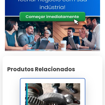
Características e Benefícios
Suporte comercial direto para demandas em escala
industrial.
Alta adaptabilidade a diferentes exigências e normas
técnicas.
Design moderno que facilita a inspeção e limpeza
periódica.
Facilidade de instalação e integração em sistemas
complexos.
Redução comprovada de manutenções não
programadas no sistema.
Produtos Relacionados
Preço e Orçamento
A definição de valores para
manutenção em
redutores
leva em conta a complexidade técnica e
o volume da sua necessidade. Trabalhamos com
propostas personalizadas para garantir o melhor