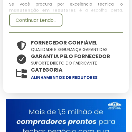
Se você procura por excelência técnica, o
manutenção em redutores
é a escolha certa.
Desenvolvido para suportar condições extremas, este
Continuar Lendo...
item integra nosso catálogo como uma das soluções
mais confiáveis para profissionais exigentes.
Especificações Técnicas
FORNECEDOR CONFIÁVEL
QUALIDADE E SEGURANÇA GARANTIDAS
GARANTIA PELO FORNECEDOR
Atributo
Detalhes
SUPORTE DIRETO DO FABRICANTE
Engenharia de ponta
CATEGORIA
Tecnologia
focada em
ALINHAMENTOS DE REDUTORES
durabilidade
Alta tolerância a
Resistência
impactos e variações
Ergonomia pensada
Manuseio
na facilidade
operacional
Consultoria
Suporte
Especializada